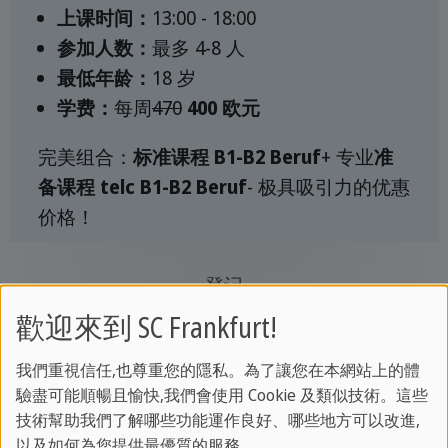
上课时间：
13:00 - 18:00
参加人数：
最多 4-8 人
最低年龄：
18 岁
学费：
每周
470
400 欧元
完美组合：
标准课程 B1-B2 Beruf
+ 专业
准
备课程 telc B1-B2 Beruf
- 极具吸引力的优惠
价格！
登记
歡迎來到 SC Frankfurt!
我們重視信任,也尊重您的隱私。為了讓您在本網站上的體
德语 B1-B2 专业
驗盡可能順暢且愉快,我們會使用 Cookie 及類似技術。這些
技術幫助我們了解哪些功能運作良好、哪些地方可以改進,
以及如何為您提供最優質的服務。