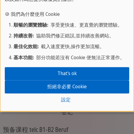
标准课程 B1-B2 专业
学时：
2 周起
🍪 我們為什麼使用 Cookie
课程长度：
每周 20 节课
順暢的瀏覽體驗:
享受更快速、更直覺的瀏覽體驗。
课程时间：
13:00 - 16:15
持續改善:
協助我們修正錯誤,並持續改善網站。
参加人数：
最多 4-8 人
最佳化效能:
載入速度更快,操作更加流暢。
最低年龄：
18 岁
基本功能:
部分功能若沒有 Cookie 便無法正常運作。
学费：
每周 340 欧元
That's ok
我们的商务德语强化标准课程为您在德语国家达
到语言要求做好充分准备。
拒絕非必要 Cookie
設定
登记
预备课程 telc B1-B2 Beruf