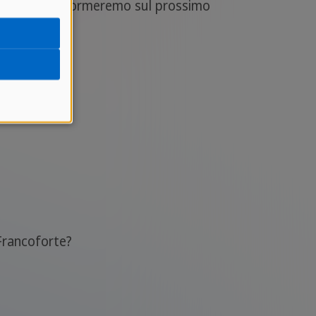
attaci e ti informeremo sul prossimo
 Francoforte?