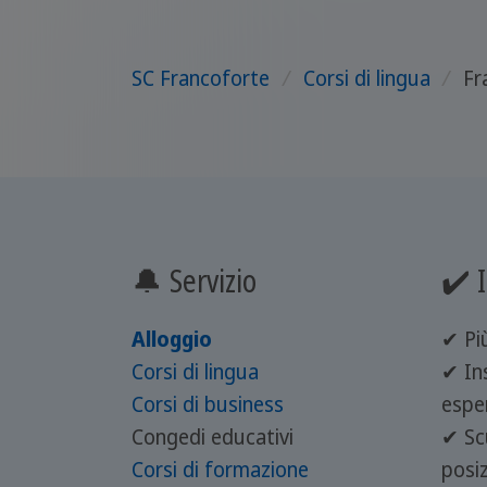
SC Francoforte
/
Corsi di lingua
/
Fr
🔔 Servizio
✔️ I
Alloggio
✔ Più
Corsi di lingua
✔ In
Corsi di business
espe
Congedi educativi
✔ Scu
Corsi di formazione
posi