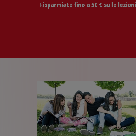
R
isparmiate fino a 50 € sulle lezioni