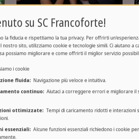
nuto su SC Francoforte!
la fiducia e rispettiamo la tua privacy. Per offrirti un'esperienza
l nostro sito, utilizziamo cookie e tecnologie simili. Ci aiutano a 
Corsi serali
Corso intensivo
Lezioni private
sa possiamo migliorare e come offrirti il miglior servizio possibil
siamo i cookie
 importante nei nostri corsi ser
zione fluida:
Navigazione più veloce e intuitiva.
ramento continuo:
Aiutaci a correggere errori e migliorare il s
ata: nei nostri corsi serali impari l'inglese senza str
glese serali sono quindi particolarmente adatti alle 
zioni ottimizzate:
Tempi di caricamento ridotti e interazioni 
e serale.
ioni.
i essenziali:
Alcune funzioni essenziali richiedono i cookie pe
e pregresse
possono sottoporsi al nostro
test di i
amente.