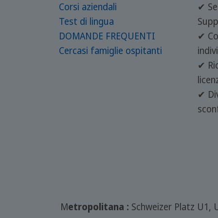
Corsi aziendali
✔ Ser
Test di lingua
Supp
DOMANDE FREQUENTI
✔ Co
Cercasi famiglie ospitanti
indiv
✔ Ri
lice
✔ Div
scon
M
etropolitana :
Schweizer Platz U1, 