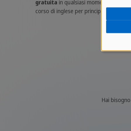
gratuita
in qualsiasi momento. Se sei
corso di inglese per principianti.
Hai bisogno 