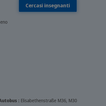
Cercasi insegnanti
Meno
Autobus :
Elisabethenstraße M36, M30