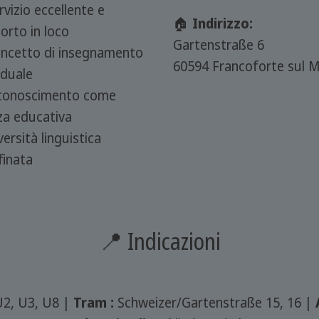
vizio eccellente e
🏠
Indirizzo:
orto in loco
Gartenstraße 6
ncetto di insegnamento
60594 Francoforte sul 
iduale
conoscimento come
nza educativa
ersità linguistica
finata
📍 Indicazioni
U2, U3, U8 |
Tram :
Schweizer/Gartenstraße 15, 16 |