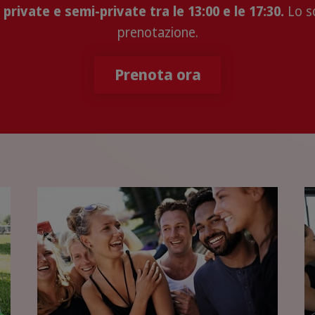
 private e semi-private tra le 13:00 e le 17:30.
Lo sc
prenotazione.
Prenota ora