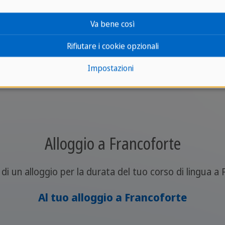
 interessato ma
non hai
conoscenze
pregresse
, cont
Va bene così
Rifiutare i cookie opzionali
Impostazioni
Alloggio a Francoforte
di un alloggio per la durata del tuo corso di lingua a
Al tuo alloggio a Francoforte