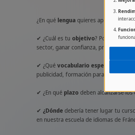
Mejora
Rendim
interacc
¿En qué
lengua
quieres aprender?
Funcio
funcion
✔ ¿Cuál es tu
objetivo
? Por ejemplo: 
sector, ganar confianza, prepararte pa
✔ ¿Qué
vocabulario especializado
de
publicidad, formación para la correspon
✔ ¿En qué
plazo
deben alcanzarse los 
✔
¿Dónde
debería tener lugar tu curs
en nuestra escuela de idiomas de Frán