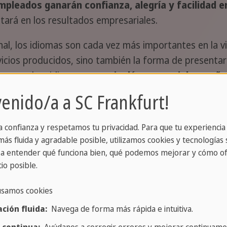
mpleados ganarán confianza, alegría y facilidad e
tará en los resultados empresariales.
onal, los idiomas son cada vez más importantes en la 
rvicios producidos, sino también la forma de presenta
l en muchos idiomas, como
inglés comercial, españo
cualificados para satisfacer las necesidades específi
venido/a a SC Frankfurt!
a confianza y respetamos tu privacidad. Para que tu experiencia
s de la formación lingüística
ás fluida y agradable posible, utilizamos cookies y tecnologías s
a entender qué funciona bien, qué podemos mejorar y cómo of
io posible.
entos, un concepto conjunto orientado a objetiv
n a tus necesidades individuales. Estaremos encantado
usamos cookies
as de enseñanza, un calendario correspondiente y hac
ción fluida:
Navega de forma más rápida e intuitiva.
ntes cuestiones