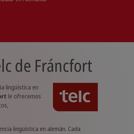
lc de Fráncfort
 lingüística en
ort
le ofrecemos
cos,
cia lingüística en alemán. Cada