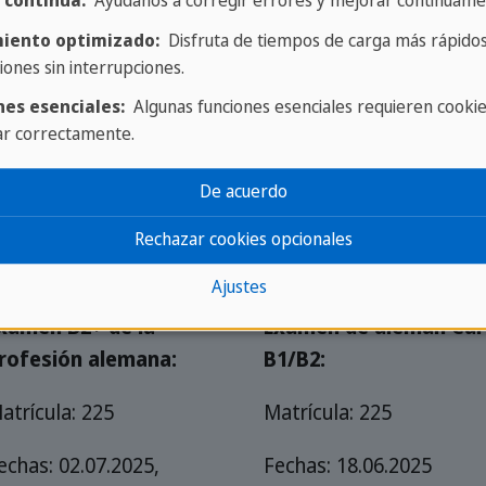
 continua:
Ayúdanos a corregir errores y mejorar continuame
Examen telc B2 de alemán:
E
u
iento optimizado:
Disfruta de tiempos de carga más rápidos
Tasa de inscripción: 200
iones sin interrupciones.
M
nes esenciales:
Algunas funciones esenciales requieren cooki
Fechas: 04.07.2025, 01.08.2025,
ar correctamente.
05.09.2025
F
1
De acuerdo
Rechazar cookies opcionales
Ajustes
xamen B2+ de la
Examen de alemán Car
rofesión alemana:
B1/B2:
atrícula: 225
Matrícula: 225
echas: 02.07.2025,
Fechas: 18.06.2025