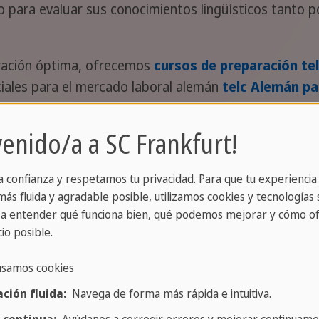
ara evaluar sus conocimientos lingüísticos tanto po
ración óptima, ofrecemos
cursos de preparación te
ciales para el mercado laboral alemán
telc Alemán pa
o laboral de habla alemana.
venido/a a SC Frankfurt!
 examen
regulares para que pueda realizar el examen
a confianza y respetamos tu privacidad. Para que tu experiencia
ás fluida y agradable posible, utilizamos cookies y tecnologías s
a entender qué funciona bien, qué podemos mejorar y cómo of
io posible.
 fechas de exámenes de alemán
usamos cookies
ción fluida:
Navega de forma más rápida e intuitiva.