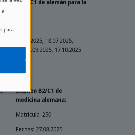
nte la web.
xamen telc C1 de alemán para la
niversidad:
 e
atrícula: 225
es para
echas: 20.06.2025, 18.07.2025,
5.08.2025, 19.09.2025, 17.10.2025
e
Examen B2/C1 de
medicina alemana:
Matrícula: 250
Fechas: 27.08.2025