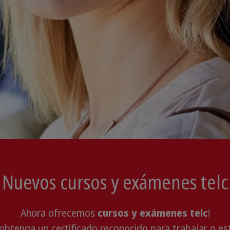
Nuevos cursos y exámenes telc
Ahora ofrecemos
cursos y exámenes telc
!
btenga un certificado reconocido para trabajar o es