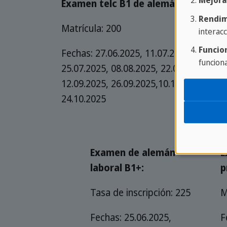
Mejora
Examen telc B1 de alemán:
Rendim
Matrícula: 200
interacc
Funcio
Fechas: 27.06.2025, 11.07.2025.
funcion
25.07.2025, 08.08.2025, 22.08.2025,
12.09.2025, 26.09.2025,10.10.2025,
24.10.2025
Examen de alemán
E
laboral B1+:
p
Tasa de inscripción: 225
M
Fechas: 25.06.2025,
F