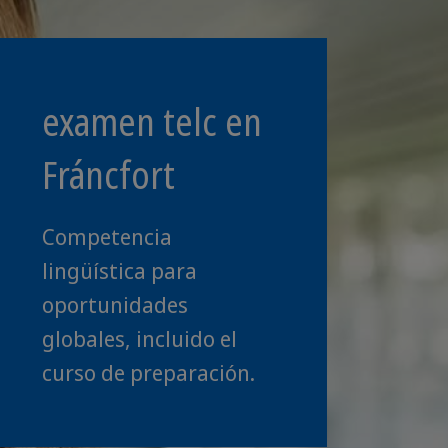
examen telc en
Fráncfort
Competencia
lingüística para
oportunidades
globales, incluido el
curso de preparación.