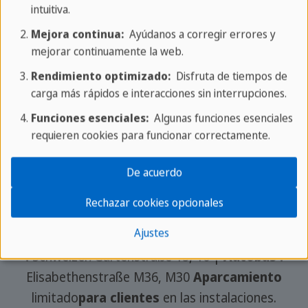
intuitiva.
Sprachcaffe Frankfurt
Mejora continua:
Ayúdanos a corregir errores y
Pie de imprenta
mejorar continuamente la web.
Sobre nosotros
Rendimiento optimizado:
Disfruta de tiempos de
Carrera profesional
carga más rápidos e interacciones sin interrupciones.
Funciones esenciales:
Algunas funciones esenciales
Se buscan profesores
requieren cookies para funcionar correctamente.
De acuerdo
📍 Direcciones
Rechazar cookies opcionales
Ajustes
M
etro :
Schweizer Platz U1, U2, U3, U8 |
Tranvía
:
Schweizer/Gartenstraße 15, 16 |
Autobús :
Elisabethenstraße M36, M30
Aparcamiento
limitado
para clientes
en las instalaciones.