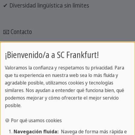
✔ Diversidad lingüística sin límites
📧 Contacto
De lunes a viernes
¡Bienvenido/a a SC Frankfurt!
De 09:00 a 19:00
Tel.:
+49 69 61091234
Valoramos la confianza y respetamos tu privacidad. Para
Correo electrónico:
que tu experiencia en nuestra web sea lo más fluida y
frankfurt@sprachcaffe.com
agradable posible, utilizamos cookies y tecnologías
similares. Nos ayudan a entender qué funciona bien, qué
🏠
Dirección:
podemos mejorar y cómo ofrecerte el mejor servicio
posible.
Gartenstraße 6
60594 Fráncfort del Meno
🍪 Por qué usamos cookies
Navegación fluida:
Navega de forma más rápida e