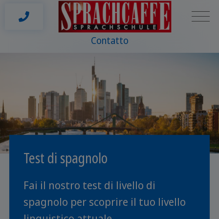
Contatto
Test di spagnolo
Fai il nostro test di livello di
spagnolo per scoprire il tuo livello
linguistico attuale.