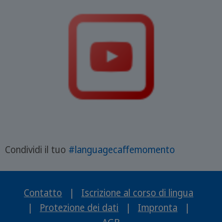
Condividi il tuo
#languagecaffemomento
Contatto
|
Iscrizione al corso di lingua
|
Protezione dei dati
|
Impronta
|