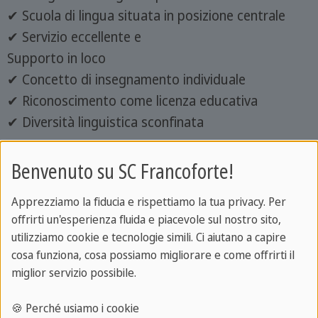
✔ Scuola di lingua situata in posizione centrale
✔ Servizio eccellente e
Supporto in loco
✔ Concetto di insegnamento individuale
✔ Riconoscimento come licenza educativa
✔ Diversità linguistica sconfinata
Benvenuto su SC Francoforte!
📧 Contatto
Apprezziamo la fiducia e rispettiamo la tua privacy. Per
Da lunedì a venerdì
offrirti un'esperienza fluida e piacevole sul nostro sito,
utilizziamo cookie e tecnologie simili. Ci aiutano a capire
dalle 09:00 alle 19:00
cosa funziona, cosa possiamo migliorare e come offrirti il
Tel.:
+49 69 61091234
miglior servizio possibile.
E-mail:
frankfurt@sprachcaffe.com
🍪 Perché usiamo i cookie
🏠
Indirizzo: