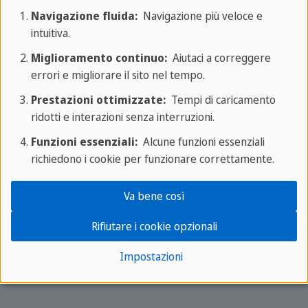
Navigazione fluida:
Navigazione più veloce e
Gartenstraße 6
intuitiva.
60594 Francoforte sul Meno
Miglioramento continuo:
Aiutaci a correggere
errori e migliorare il sito nel tempo.
Sprachcaffe Francoforte
Prestazioni ottimizzate:
Tempi di caricamento
ridotti e interazioni senza interruzioni.
Impronta
Funzioni essenziali:
Alcune funzioni essenziali
Chi siamo
richiedono i cookie per funzionare correttamente.
Carriera
Va bene così
Cercasi insegnanti
Rifiutare i cookie opzionali
Impostazioni
📍 Indicazioni