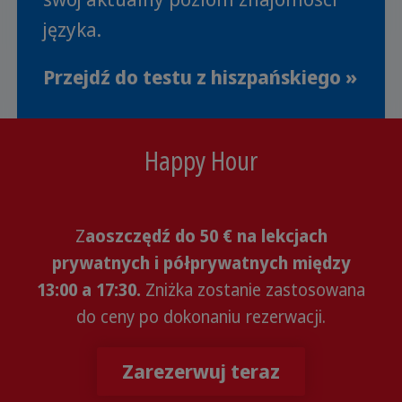
języka.
Przejdź do testu z hiszpańskiego »
Happy Hour
Z
aoszczędź do 50 € na lekcjach
prywatnych i półprywatnych między
13:00 a 17:30.
Zniżka zostanie zastosowana
do ceny po dokonaniu rezerwacji.
Zarezerwuj teraz