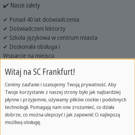
✔️ Nasze zalety
✔ Ponad 40 lat doświadczenia
✔ Doświadczeni lektorzy
✔ Szkoła językowa w centrum miasta
✔ Doskonała obsługa i
Wsparcie na miejscu
✔ Indywidualna koncepcja nauczania
Witaj na SC Frankfurt!
✔ Uznanie jako urlop edukacyjny
✔ Bezgraniczna różnorodność językowa
Cenimy zaufanie i szanujemy Twoją prywatność. Aby
Twoje korzystanie z naszej strony było jak najbardziej
płynne i przyjemne, używamy plików cookie i podobnych
technologii. Pomagają nam one zrozumieć, co działa
Kontakt
dobrze, co można ulepszyć i jak zapewnić Ci najlepszą
możliwą obsługę.
Od poniedziałku do piątku
09:00 do 19:00