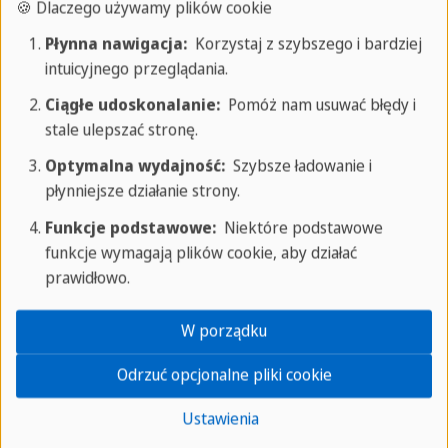
🍪 Dlaczego używamy plików cookie
Tel.:
+49 69 61091234
Płynna nawigacja:
Korzystaj z szybszego i bardziej
E-mail:
frankfurt@sprachcaffe.com
intuicyjnego przeglądania.
Adres:
Ciągłe udoskonalanie:
Pomóż nam usuwać błędy i
Gartenstraße 6
stale ulepszać stronę.
60594 Frankfurt nad Menem
Optymalna wydajność:
Szybsze ładowanie i
płynniejsze działanie strony.
Funkcje podstawowe:
Niektóre podstawowe
Sprachcaffe Frankfurt
funkcje wymagają plików cookie, aby działać
prawidłowo.
Imprint
O nas
W porządku
Kariera
Odrzuć opcjonalne pliki cookie
Poszukiwani nauczyciele
Ustawienia