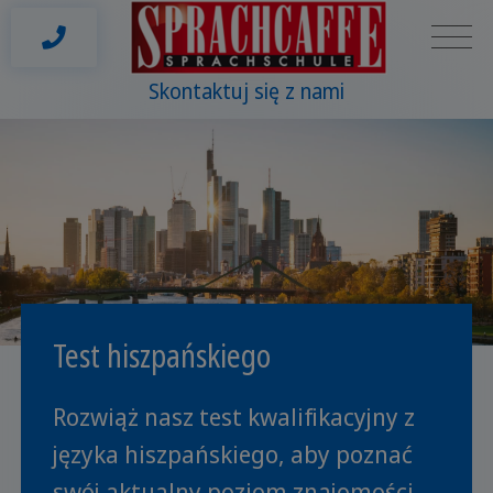
Skontaktuj się z nami
Test hiszpańskiego
Rozwiąż nasz test kwalifikacyjny z
języka hiszpańskiego, aby poznać
swój aktualny poziom znajomości