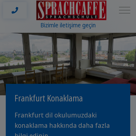
Bizimle iletişime geçin
Frankfurt Konaklama
Frankfurt dil okulumuzdaki
konaklama hakkında daha fazla
bilgi edinin.