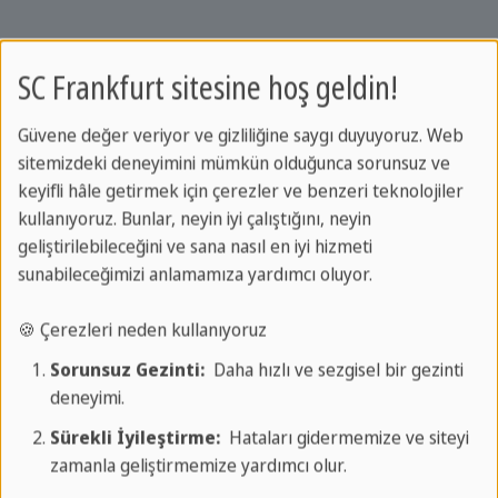
🔔 Hizmet
SC Frankfurt sitesine hoş geldin!
Konaklama
Güvene değer veriyor ve gizliliğine saygı duyuyoruz. Web
Dil kursları
sitemizdeki deneyimini mümkün olduğunca sorunsuz ve
İş kursları
keyifli hâle getirmek için çerezler ve benzeri teknolojiler
Eğitim izni
kullanıyoruz. Bunlar, neyin iyi çalıştığını, neyin
Özel Ders
geliştirilebileceğini ve sana nasıl en iyi hizmeti
Şirket kursları
sunabileceğimizi anlamamıza yardımcı oluyor.
Dil testi
🍪 Çerezleri neden kullanıyoruz
SSS
Sorunsuz Gezinti:
Daha hızlı ve sezgisel bir gezinti
Ev sahibi aileler aranıyor
deneyimi.
Sürekli İyileştirme:
Hataları gidermemize ve siteyi
zamanla geliştirmemize yardımcı olur.
✔️ Avantajlarımız