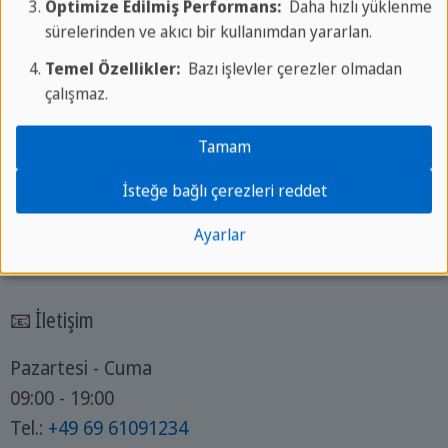
Optimize Edilmiş Performans:
Daha hızlı yüklenme
✔ 40 yılı aşkın deneyim
sürelerinden ve akıcı bir kullanımdan yararlan.
✔ Deneyimli dil öğretmenleri
Temel Özellikler:
Bazı işlevler çerezler olmadan
✔ Merkezi konumdaki dil okulu
çalışmaz.
✔ Mükemmel hizmet ve
Yerinde destek
Tamam
✔ Bireysel öğretim konsepti
İsteğe bağlı çerezleri reddet
✔ Eğitim izni olarak tanınma
✔ Sınırsız dil çeşitliliği
Ayarlar
📧 İletişim
Pazartesi - Cuma
09:00 - 19:00
Tel.:
+49 69 61091234