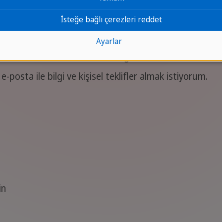
İsteğe bağlı çerezleri reddet
Ayarlar
lifler hakkında daha fazla bilgi almak ister misiniz?
osta ile bilgi ve kişisel teklifler almak istiyorum.
in