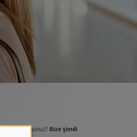
lif mi istiyorsunuz?
Bize şimdi