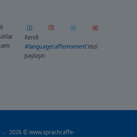
il
satlar
Kendi
tamı
#languagecaffemoment
'inizi
paylaşın
2026 © www.sprachcaffe-