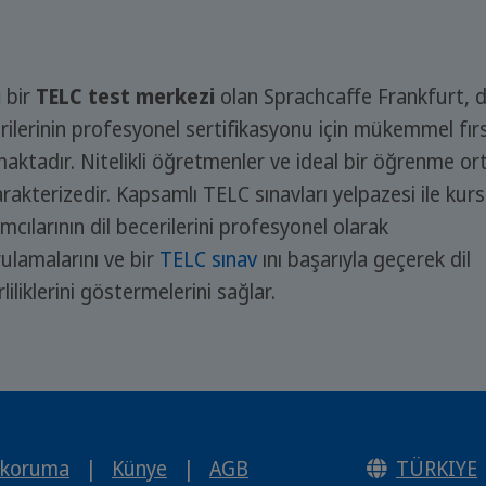
ü
bir
TELC test merkezi
olan Sprachcaffe Frankfurt, d
rilerinin profesyonel sertifikasyonu için mükemmel fır
aktadır. Nitelikli öğretmenler ve ideal bir öğrenme or
karakterizedir. Kapsamlı TELC sınavları yelpazesi ile kurs
ımcılarının dil becerilerini profesyonel olarak
ulamalarını ve bir
TELC sınav
ını başarıyla geçerek dil
liliklerini göstermelerini sağlar.
 koruma
|
Künye
|
AGB
TÜRKIYE