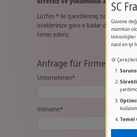
ücretsiz ve yükümlülük altına girm
SC Fra
Lütfen * ile işaretlenmiş tüm alanları d
Güvene değe
isteklerinize göre o kadar doğru bir şeki
mümkün oldu
temin ederiz.
teknolojiler 
nasıl en iyi
🍪 Çerezler
Anfrage für Firmenkurse
Soruns
Unternehmen
*
Sürekli
yardımcı
Optimi
kullanı
Vorname
*
Temel Ö