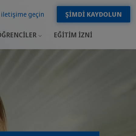
 iletişime geçin
ŞIMDI KAYDOLUN
ÖĞRENCILER
EĞITIM IZNI