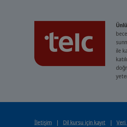
Ünl
bece
sunm
ile 
katıl
doğr
yeter
İletişim
|
Dil kursu için kayıt
|
Veri