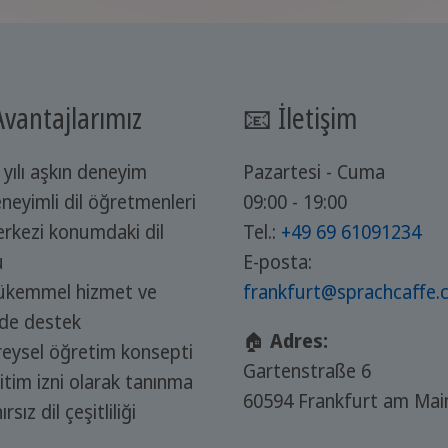
Avantajlarımız
📧 İletişim
yılı aşkın deneyim
Pazartesi - Cuma
neyimli dil öğretmenleri
09:00 - 19:00
rkezi konumdaki dil
Tel.:
+49 69 61091234
u
E-posta:
kemmel hizmet ve
frankfurt@sprachcaffe
nde destek
🏠
Adres:
reysel öğretim konsepti
Gartenstraße 6
tim izni olarak tanınma
60594 Frankfurt am Mai
rsız dil çeşitliliği