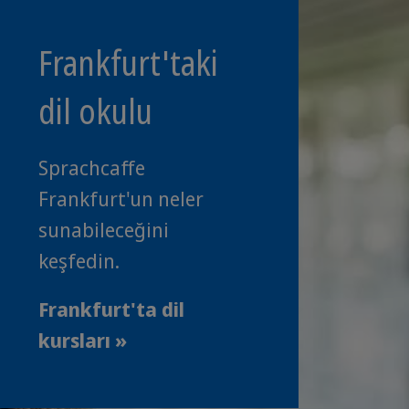
Frankfurt'taki
dil okulu
Sprachcaffe
Frankfurt'un neler
sunabileceğini
keşfedin.
Frankfurt'ta dil
kursları »