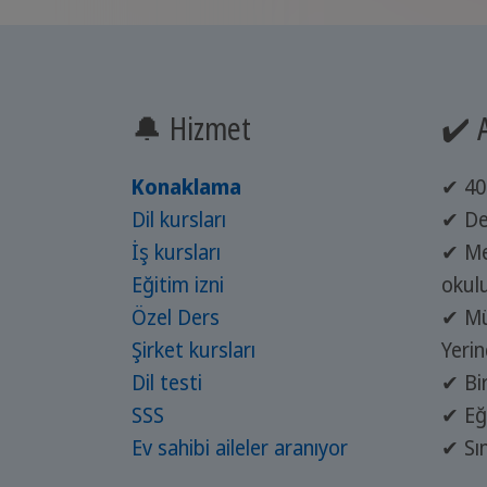
🔔 Hizmet
✔️ 
Konaklama
✔ 40 
Dil kursları
✔ De
İş kursları
✔ Me
Eğitim izni
okul
Özel Ders
✔ Mü
Şirket kursları
Yeri
Dil testi
✔ Bi
SSS
✔ Eği
Ev sahibi aileler aranıyor
✔ Sını