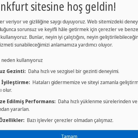
eden sorun
- size tavsiyede bulunmaktan mutluluk duy
nkfurt sitesine hoş geldin!
oldurun. Diğer tüm alanlar isteğe bağlıdır; bize ne kadar
r veriyor ve gizliliğine saygı duyuyoruz. Web sitemizdeki deney
lde özelleştirebiliriz. Verilerinizin başka ticari amaçla
ğunca sorunsuz ve keyifli hâle getirmek için çerezler ve benze
kullanıyoruz. Bunlar, neyin iyi çalıştığını, neyin geliştirilebileceği
 hizmeti sunabileceğimizi anlamamıza yardımcı oluyor.
i neden kullanıyoruz
uz Gezinti:
Daha hızlı ve sezgisel bir gezinti deneyimi.
Ansprache
*
 İyileştirme:
Hataları gidermemize ve siteyi zamanla geliştir
 olur.
ze Edilmiş Performans:
Daha hızlı yüklenme sürelerinden ve a
mdan yararlan.
Nachname
*
zellikler:
Bazı işlevler çerezler olmadan çalışmaz.
Tamam