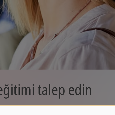
eğitimi talep edin
 sorunuz mu var veya ihtiyaçlarınıza uygun özel bir tek