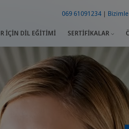
069 61091234
Bizimle
R IÇIN DIL EĞITIMI
SERTIFIKALAR