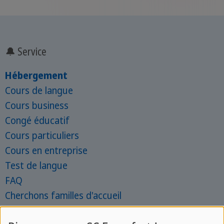
🔔 Service
Hébergement
Cours de langue
Cours business
Congé éducatif
Cours particuliers
Cours en entreprise
Test de langue
FAQ
Cherchons familles d'accueil