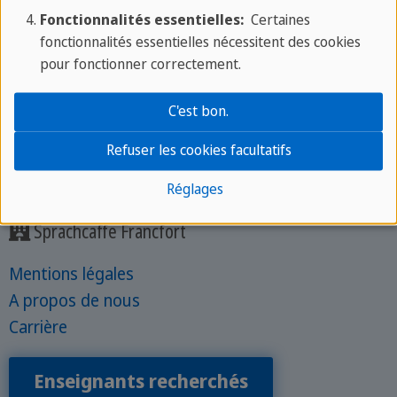
09:00 à 19:00
Fonctionnalités essentielles:
Certaines
Tél. :
+49 69 61091234
fonctionnalités essentielles nécessitent des cookies
E-mail :
frankfurt@sprachcaffe.com
pour fonctionner correctement.
🏠
Adresse :
C'est bon.
Gartenstraße 6
Refuser les cookies facultatifs
60594 Frankfurt am Main
Réglages
Sprachcaffe Francfort
Mentions légales
A propos de nous
Carrière
Enseignants recherchés