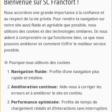
Bienvenue sur SC Francfort !
✔️ Nos avantages
Nous accordons une grande importance à la confiance et
au respect de ta vie privée. Pour rendre ta navigation sur
✔ Plus de 40 ans d'expérience
notre site aussi fluide et agréable que possible, nous
✔ Professeurs de langues expérimentés
utilisons des cookies et des technologies similaires. Ils nous
✔ École de langues située au centre
aident à comprendre ce qui fonctionne bien, ce que nous
✔ Excellent service et
pouvons améliorer et comment t’offrir le meilleur service
assistance sur place
possible.
✔ Concept d'enseignement personnalisé
🍪 Pourquoi nous utilisons des cookies
✔ Reconnaissance comme congé de formation
✔ Diversité linguistique sans limite
Navigation fluide:
Profite d’une navigation plus
rapide et intuitive.
Amélioration continue:
Aide-nous à corriger les
📧 Contact
erreurs et à améliorer le site en continu.
Performance optimisée:
Profite de temps de
Du lundi au vendredi
chargement réduits et d’interactions sans interruption.