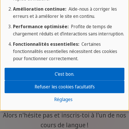
flexible.
Amélioration continue:
Aide-nous à corriger les
erreurs et à améliorer le site en continu.
Teens Club Âge :
11-19 ans
Performance optimisée:
Profite de temps de
Les heures de 45 min peuvent être prises de
chargement réduits et d’interactions sans interruption.
manière flexible entre 12h30 et 17h00.
Fonctionnalités essentielles:
Certaines
Nombre de participants :
cours individuels
fonctionnalités essentielles nécessitent des cookies
ou à deux
pour fonctionner correctement.
C'est bon.
Refuser les cookies facultatifs
Tu veux apprendre une nouvelle langue avec
nous ?
Réglages
Alors n'hésite pas et inscris-toi à l'un de nos
cours de langue !