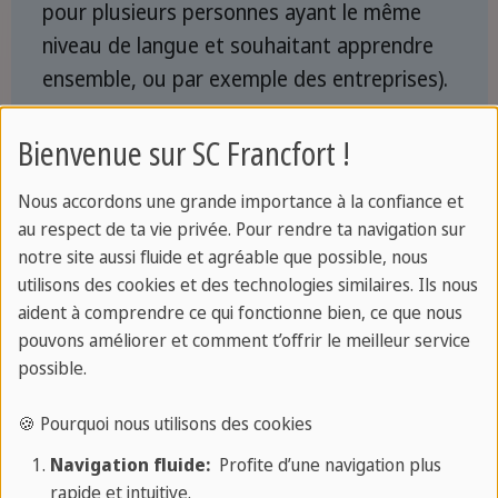
pour plusieurs personnes ayant le même
niveau de langue et souhaitant apprendre
ensemble, ou par exemple des entreprises).
Durée du cours :
les heures de cours
Bienvenue sur SC Francfort !
peuvent être organisées de manière
flexible, tout comme le contenu de
Nous accordons une grande importance à la confiance et
au respect de ta vie privée. Pour rendre ta navigation sur
l'apprentissage. Une heure de cours dure 45
notre site aussi fluide et agréable que possible, nous
minutes.
utilisons des cookies et des technologies similaires. Ils nous
aident à comprendre ce qui fonctionne bien, ce que nous
pouvons améliorer et comment t’offrir le meilleur service
Cours particuliers enfants
possible.
Kids Club Âge :
7-10 ans
🍪 Pourquoi nous utilisons des cookies
Une heure dure 45 min. Les heures de cours
Navigation fluide:
Profite d’une navigation plus
peuvent être organisées de manière
rapide et intuitive.