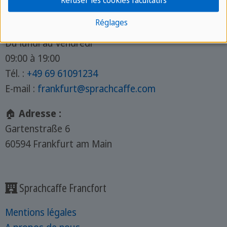
Refuser les cookies facultatifs
📧 Contact
Réglages
Du lundi au vendredi
09:00 à 19:00
Tél. :
+49 69 61091234
E-mail :
frankfurt@sprachcaffe.com
🏠
Adresse :
Gartenstraße 6
60594 Frankfurt am Main
Sprachcaffe Francfort
Mentions légales