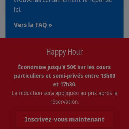
ici.
Vers la FAQ »
Happy Hour
Économise jusqu'à 50€ sur les cours
particuliers et semi-privés entre 13h00
et 17h30.
La réduction sera appliquée au prix après la
réservation.
Inscrivez-vous maintenant