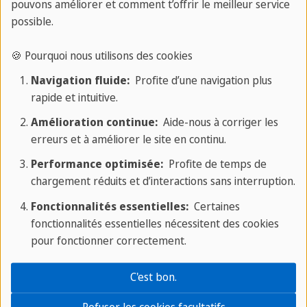
pouvons améliorer et comment t’offrir le meilleur service
FAQ
possible.
Cherchons familles d'accueil
🍪 Pourquoi nous utilisons des cookies
Navigation fluide:
Profite d’une navigation plus
✔️ Nos avantages
rapide et intuitive.
Amélioration continue:
Aide-nous à corriger les
✔ Plus de 40 ans d'expérience
erreurs et à améliorer le site en continu.
✔ Professeurs de langues expérimentés
Performance optimisée:
Profite de temps de
✔ École de langues située au centre
chargement réduits et d’interactions sans interruption.
✔ Excellent service et
Fonctionnalités essentielles:
Certaines
assistance sur place
fonctionnalités essentielles nécessitent des cookies
✔ Concept d'enseignement personnalisé
pour fonctionner correctement.
✔ Reconnaissance comme congé de formation
✔ Diversité linguistique sans limite
C'est bon.