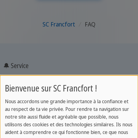
SC Francfort
/
FAQ
🔔 Service
Hébergement
Bienvenue sur SC Francfort !
Cours de langue
Cours business
Nous accordons une grande importance à la confiance et
Congé éducatif
au respect de ta vie privée. Pour rendre ta navigation sur
Cours particuliers
notre site aussi fluide et agréable que possible, nous
utilisons des cookies et des technologies similaires. Ils nous
Cours en entreprise
aident à comprendre ce qui fonctionne bien, ce que nous
Test de langue