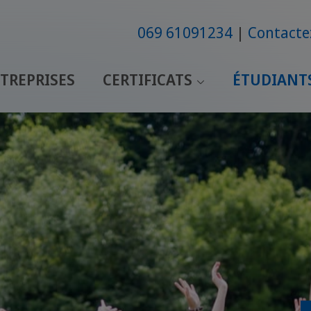
069 61091234
Contacte
TREPRISES
CERTIFICATS
ÉTUDIANT