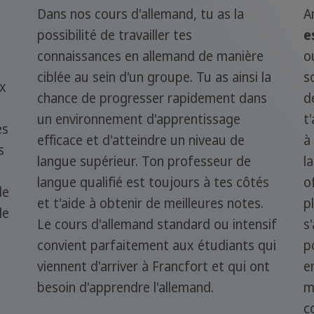
Dans nos cours d'allemand, tu as la
A
possibilité de travailler tes
e
connaissances en allemand de manière
o
ciblée au sein d'un groupe. Tu as ainsi la
s
ux
chance de progresser rapidement dans
d
un environnement d'apprentissage
t
es
efficace et d'atteindre un niveau de
à
s
langue supérieur. Ton professeur de
l
langue qualifié est toujours à tes côtés
o
de
et t'aide à obtenir de meilleures notes.
p
le
Le cours d'allemand standard ou intensif
s
convient parfaitement aux étudiants qui
p
viennent d'arriver à Francfort et qui ont
e
besoin d'apprendre l'allemand.
m
c