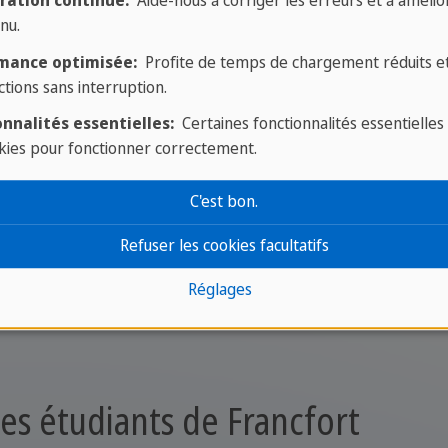
nal
ration continue:
Aide-nous à corriger les erreurs et à amélior
Qualité
nu.
contrôlée et
Rencontre des
mance optimisée:
Profite de temps de chargement réduits e
certifications
ctions sans interruption.
participants du
externes.
monde entier !
nnalités essentielles:
Certaines fonctionnalités essentielles
kies pour fonctionner correctement.
C'est bon.
Refuser les cookies facultatifs
Réglages
es étudiants de Francfort