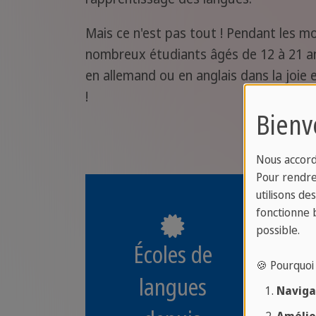
Mais ce n'est pas tout ! Pendant les m
nombreux étudiants âgés de 12 à 21 an
en allemand ou en anglais dans la joie
!
Bienv
Nous accord
Pour rendre 
utilisons de
fonctionne 
possible.
Écoles de
🍪 Pourquoi 
langues
Navigat