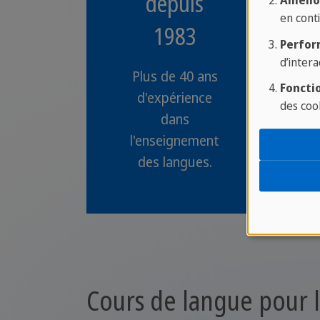
depuis
Amélio
en conti
1983
Perfor
d’intera
Plus de 40 ans
Fonctio
d'expérience
des coo
dans
l'enseignement
des langues.
Cours de langue pour l