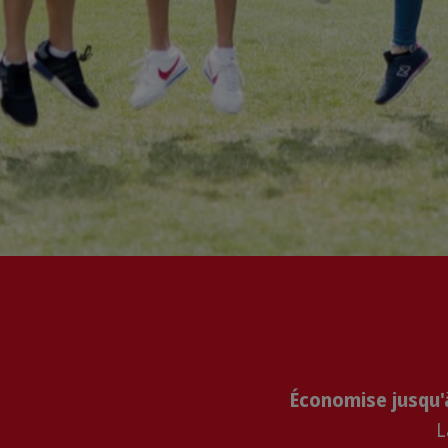
Économise jusqu'à
L