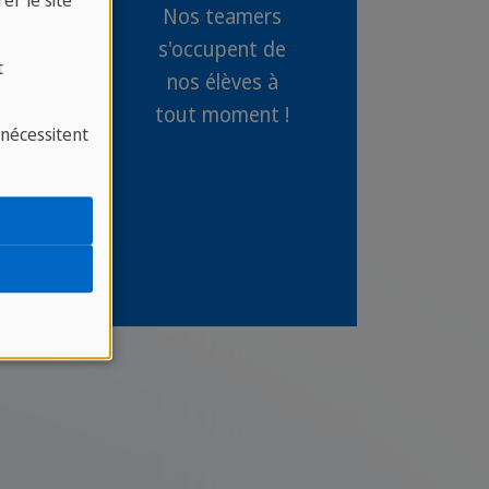
er le site
Nos teamers
s'occupent de
t
nos élèves à
tout moment !
 nécessitent