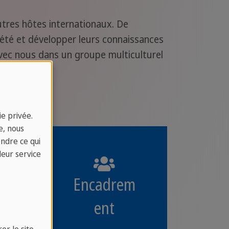
utres hôtes internationaux. De
été et développer leurs connaissances
avec nous dans un groupe multiculturel
e privée.
e, nous
endre ce qui
leur service
Encadrem
ent