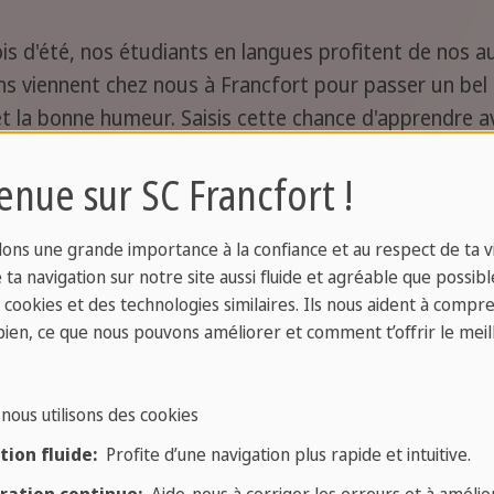
ois d'été, nos étudiants en langues profitent de nos a
s viennent chez nous à Francfort pour passer un bel 
 et la bonne humeur. Saisis cette chance d'apprendre 
enue sur SC Francfort !
ons une grande importance à la confiance et au respect de ta vi
ta navigation sur notre site aussi fluide et agréable que possibl
s cookies et des technologies similaires. Ils nous aident à compr
bien, ce que nous pouvons améliorer et comment t’offrir le meil
Groupe
Apprendre
nous utilisons des cookies
internatio
sans souci
ion fluide:
Profite d’une navigation plus rapide et intuitive.