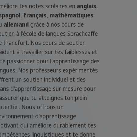
méliore tes notes scolaires en
anglais
,
spagnol
,
français, mathématiques
u
allemand
grâce à nos cours de
outien à l'école de langues Sprachcaffe
e Francfort. Nos cours de soutien
'aident à travailler sur tes faiblesses et
 te passionner pour l'apprentissage des
angues. Nos professeurs expérimentés
ffrent un soutien individuel et des
lans d'apprentissage sur mesure pour
'assurer que tu atteignes ton plein
otentiel. Nous offrons un
nvironnement d'apprentissage
otivant qui améliore durablement tes
ompétences linguistiques et te donne