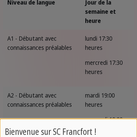
Niveau de langue
Jour de la
semaine et
heure
A1 - Débutant avec
lundi 17:30
connaissances préalables
heures
mercredi 17:30
heures
A2 - Débutant avec
mardi 19:00
connaissances préalables
heures
mercredi 19:00
heures
Bienvenue sur SC Francfort !