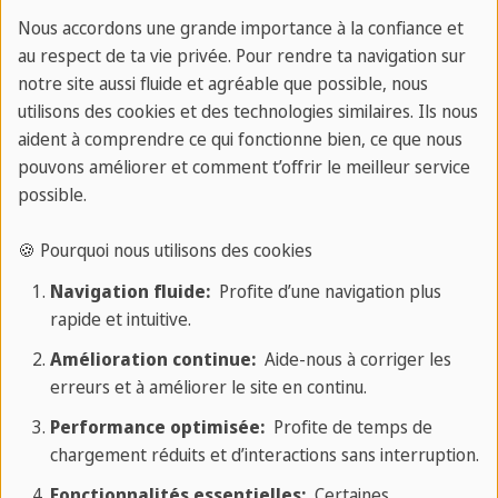
Nous accordons une grande importance à la confiance et
B1 - Intermédiaire
mardi 17:30
au respect de ta vie privée. Pour rendre ta navigation sur
notre site aussi fluide et agréable que possible, nous
heures
utilisons des cookies et des technologies similaires. Ils nous
aident à comprendre ce qui fonctionne bien, ce que nous
jeudi 17:30
pouvons améliorer et comment t’offrir le meilleur service
possible.
B2 - Intermédiaire
mardi 19:00
🍪 Pourquoi nous utilisons des cookies
heures
Navigation fluide:
Profite d’une navigation plus
jeudi 19:00
rapide et intuitive.
heures
Amélioration continue:
Aide-nous à corriger les
erreurs et à améliorer le site en continu.
Performance optimisée:
Profite de temps de
C1 - avancé
lundi 19:00
chargement réduits et d’interactions sans interruption.
Fonctionnalités essentielles:
Certaines