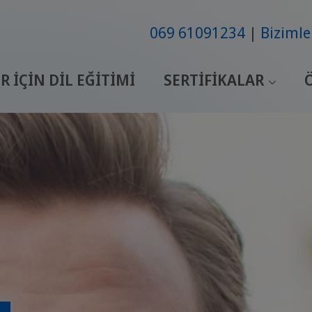
069 61091234
Bizimle
R IÇIN DIL EĞITIMI
SERTIFIKALAR