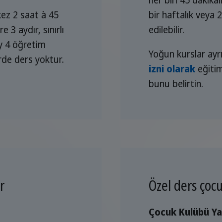
ez 2 saat à 45
bir haftalık veya 2
3 aydır, sınırlı
edilebilir.
y 4 öğretim
Yoğun kurslar ayrı
rde ders yoktur.
izni olarak
eğitim
bunu belirtin.
r
Özel ders çocu
Çocuk Kulübü Ya