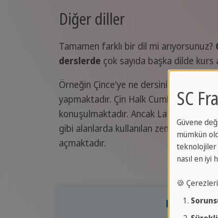
Diğer diller
Tamamen farklı bir dil mi arıyorsunuz?
derslerde
çok sayıda başka dilde kurs 
Örneğin Çince'ye ne dersiniz? Çince 1,
SC Fra
yapmaktadır. Çin Halk Cumhuriyeti'nin y
konuşulmaktadır. Ancak Latince bugün de
Güvene değe
gibi alanlarda kullanılan zengin kelime d
mümkün oldu
açmaktadır.
teknolojiler 
nasıl en iyi
🍪 Çerezler
Soruns
Dil kursun