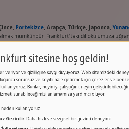
Çince,
Portekizce
, Arapça, Türkçe, Japonca,
Yunan
almak mümkündür. Frankfurt'taki dil okulumuza uğrama
2 milyar insan tarafından konuşulmaktadır ve bu da onu
nkfurt sitesine hoş geldin!
anı sıra Tayvan, Singapur, Endonezya, Malezya, Tayland
 önemli bir dildir. Latincenin günümüzdeki önemi öncel
r veriyor ve gizliliğine saygı duyuyoruz. Web sitemizdeki deney
ağarcığında yatmaktadır. Latince bilgisi, belirli eğitim
ğunca sorunsuz ve keyifli hâle getirmek için çerezler ve benze
kullanıyoruz. Bunlar, neyin iyi çalıştığını, neyin geliştirilebileceği
 hizmeti sunabileceğimizi anlamamıza yardımcı oluyor.
i neden kullanıyoruz
uz Gezinti:
Daha hızlı ve sezgisel bir gezinti deneyimi.
uzu hiçbir yükümlülük altına girmeden şimdi