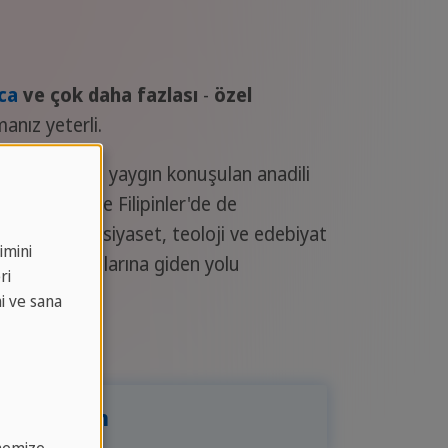
ca
ve çok daha fazlası
-
özel
nız yeterli.
 dünyanın en yaygın konuşulan anadili
, Vietnam ve Filipinler'de de
ikle bilim, siyaset, teoloji ve edebiyat
imini
 ve meslek dallarına giden yolu
ri
ni ve sana
 talep edin