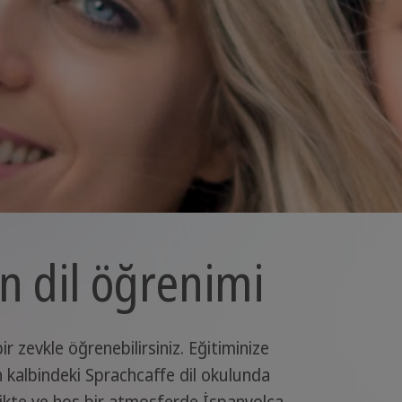
in dil öğrenimi
ir zevkle öğrenebilirsiniz. Eğitiminize
 kalbindeki Sprachcaffe dil okulunda
rlikte ve hoş bir atmosferde İspanyolca,