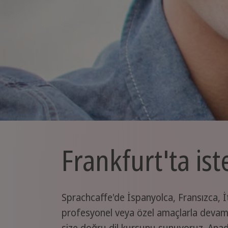
Frankfurt'ta ist
Sprachcaffe'de İspanyolca, Fransızca, İta
profesyonel veya özel amaçlarla devam 
size doğru dil kursunu sunuyoruz. Anadi