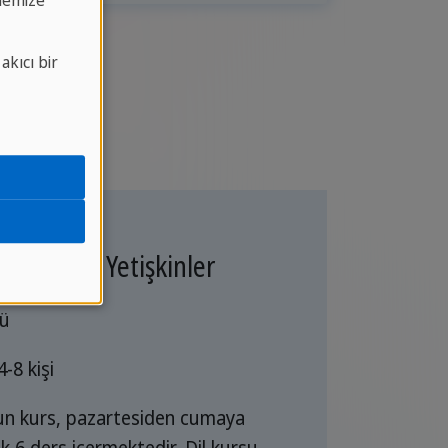
memize
kıcı bir
ış Kurslar Yetişkinler
tü
 4-8 kişi
n kurs, pazartesiden cumaya
lık 6 ders içermektedir. Dil kursu