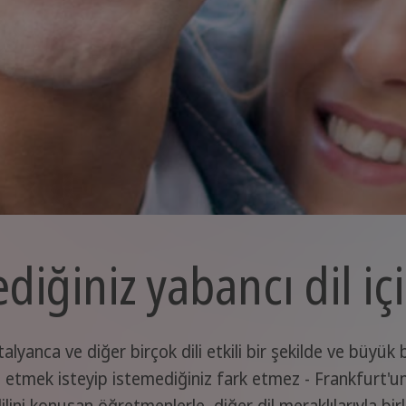
ediğiniz yabancı dil iç
lyanca ve diğer birçok dili etkili bir şekilde ve büyük b
etmek isteyip istemediğiniz fark etmez - Frankfurt'un
lini konuşan öğretmenlerle, diğer dil meraklılarıyla bi