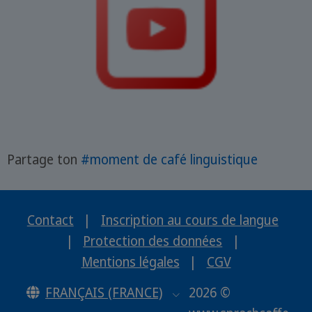
Partage ton
#moment de café linguistique
Contact
|
Inscription au cours de langue
|
Protection des données
|
Mentions légales
|
CGV
FRANÇAIS (FRANCE)
2026 ©