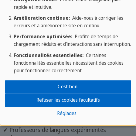
Hébergement
rapide et intuitive.
Cours de langue
Amélioration continue:
Aide-nous à corriger les
Cours business
erreurs et à améliorer le site en continu.
Congé éducatif
Performance optimisée:
Profite de temps de
Cours particuliers
chargement réduits et d’interactions sans interruption.
Cours en entreprise
Fonctionnalités essentielles:
Certaines
Test de langue
fonctionnalités essentielles nécessitent des cookies
FAQ
pour fonctionner correctement.
Cherchons familles d'accueil
C'est bon.
Refuser les cookies facultatifs
✔️ Nos avantages
Réglages
✔ Plus de 40 ans d'expérience
✔ Professeurs de langues expérimentés