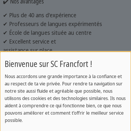
✔️ Nos avantages
✔ Plus de 40 ans d'expérience
✔ Professeurs de langues expérimentés
✔ École de langues située au centre
✔ Excellent service et
assistance sur place
✔ Concept d'enseignement personnalisé
Bienvenue sur SC Francfort !
✔ Reconnaissance comme congé de formation
✔ Diversité linguistique sans limite
Nous accordons une grande importance à la confiance et
au respect de ta vie privée. Pour rendre ta navigation sur
notre site aussi fluide et agréable que possible, nous
utilisons des cookies et des technologies similaires. Ils nous
📧 Contact
aident à comprendre ce qui fonctionne bien, ce que nous
pouvons améliorer et comment t’offrir le meilleur service
Du lundi au vendredi
possible.
09:00 à 19:00