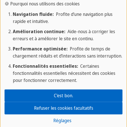
Tél. :
+49 69 61091234
🍪 Pourquoi nous utilisons des cookies
E-mail :
frankfurt@sprachcaffe.com
Navigation fluide:
Profite d’une navigation plus
rapide et intuitive.
🏠
Adresse :
Amélioration continue:
Aide-nous à corriger les
Gartenstraße 6
erreurs et à améliorer le site en continu.
60594 Frankfurt am Main
Performance optimisée:
Profite de temps de
chargement réduits et d’interactions sans interruption.
Sprachcaffe Francfort
Fonctionnalités essentielles:
Certaines
fonctionnalités essentielles nécessitent des cookies
Mentions légales
pour fonctionner correctement.
A propos de nous
C'est bon.
Carrière
Refuser les cookies facultatifs
Enseignants recherchés
Réglages